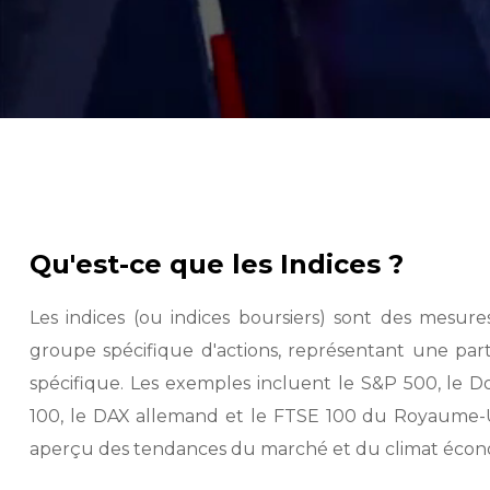
Qu'est-ce que les Indices ?
Les indices (ou indices boursiers) sont des mesure
groupe spécifique d'actions, représentant une par
spécifique. Les exemples incluent le S&P 500, le 
100, le DAX allemand et le FTSE 100 du Royaume-Un
aperçu des tendances du marché et du climat écon