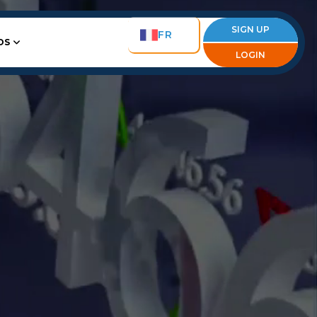
SIGN UP
FR
OS
LOGIN